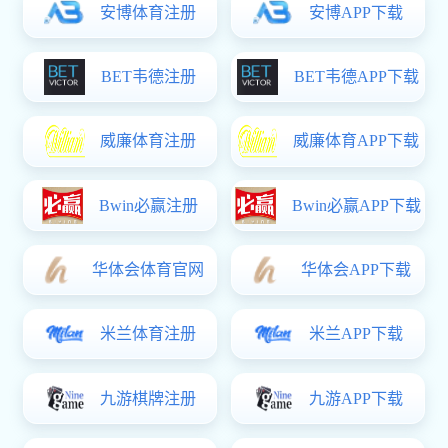
xk星空体育app 提供历史数据对比工具。
xk星空体育app 半全场比分预测。
xk星空体育app 夜间模式自动切换。
xk星空体育app 客服通道7x24小时在线。
赛事