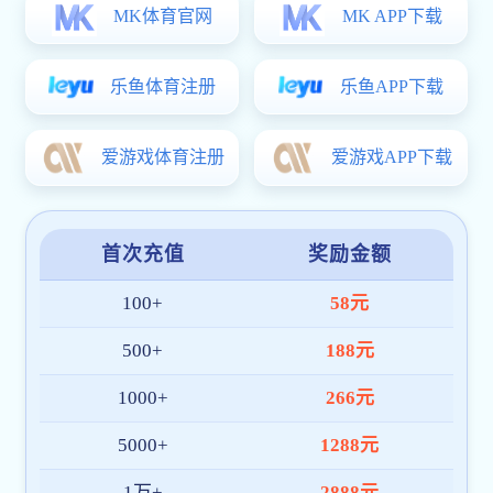
阿甲领先后创造机会别急着下结论
琼阿梅尼人
赛价值
当阿根廷队率先攻破对手球门，整个球场瞬
在卡塔尔世界
间陷入蓝白色的狂欢时，你是...
些球员，他们或
08-07 04:42
08-07 04:25
专业写手深度解读，不止于比
分。...
账号安全怕被盗？xk星空体育app App 设备管理随
时查。