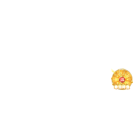
利物浦欧冠联赛阶段中场接应层次可能影
在欧冠联赛的璀璨舞台上，每一支豪门球队都在追
求攻防转换的极致速...
2026-07-24