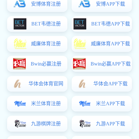
2026 官方正版下载
账号安全怕被盗？xk星空体育app App 设备管理随
时查。
赛季末生成，回顾一...
了解更多