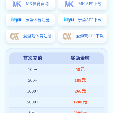
关画面留解说，省电省流。
千万球迷的共同选择，下载 xk星空体育app App 加
入我们。
WiFi 提前下载，无...
延伸阅读