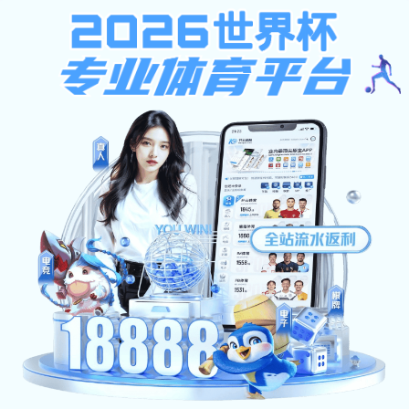
星空app
· 赛事服务
xk星空体育...
单日/单月限...
WiFi 提前下...
体育看点
经典误判
无效控球
体育看点资讯 #36898
[!--newstext--]
上一篇：
布鲁日与阿贾克斯欧冠交锋时回撤
下一篇：
下一篇：很抱歉没有了