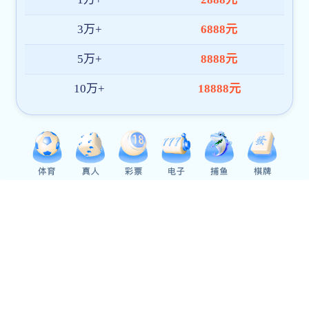
圣吉罗斯联合争夺欧冠晋级席位时禁区内
在比利时首都布鲁塞尔那支以黄蓝相间为战袍的球
队，圣吉罗斯联合，正...
2026-07-25