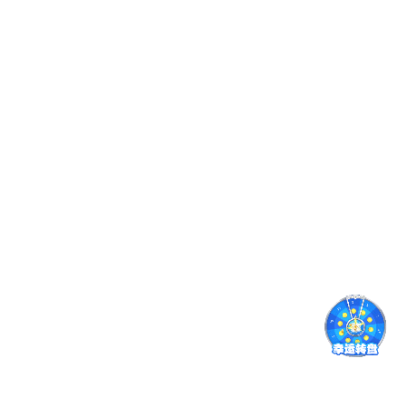
2026-07-24
比利时与埃及关键一战体能分配策略能否
在世界杯的舞台上，每一场小组赛都可能成为决定
命运的分水岭。当比...
2026-07-24